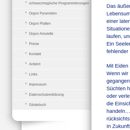
schwarzmagische Programmierungen
Das äußer
Lebensums
Orgon Pyramiden
einer late
Orgon Platten
Situation
Orgon Amulette
laufen, un
Ein Seele
Preise
fehlender
Kontakt
Anfahrt
Mit Eiden 
Wenn wir 
Links
gegangen“ 
Impressum
Süchten he
Datenschutzerklärung
oder verl
die Einsi
Gästebuch
handeln…a
rücksicht
In Zukunft