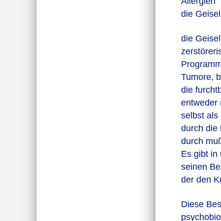
Allergien
die Geise
die Geise
zerstörer
Programmi
Tumore, b
die furch
entweder 
selbst als
durch die 
durch muß
Es gibt i
seinen Be
der den Kr
Diese Bes
psychobion