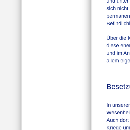
und unter 
sich nicht
permanent
Befindlic
Über die 
diese ene
und im Ans
allem eig
Besetz
In unsere
Wesenheite
Auch dort 
Kriege um