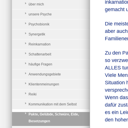
inkarnatio
über mich
gemacht u
unsere Psyche
Die meist
Psychobionik
aber auch
Synergetik
Familiene
Reinkarnation
Zu den Pak
Schattenarbeit
so verzwei
häufige Fragen
ALLES tun
Anwendungsgebiete
Viele Men
Situation 
Klientenmeinungen
versprech
Reiki
Wenn das F
dafür zust
Kommunikation mit dem Selbst
es ein Lei
Pakte, Gelübde, Schwüre, Eide,
den hohen
Besetzungen