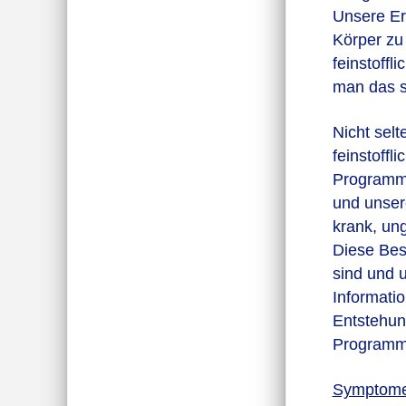
Unsere Er
Körper zu
feinstoff
man das s
Nicht sel
feinstoffl
Programmi
und unsere
krank, ung
Diese Bes
sind und 
Informati
Entstehun
Programm
Symptome 