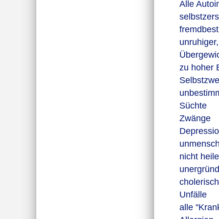
Alle Auto
selbstzers
fremdbes
unruhiger,
Übergewic
zu hoher 
Selbstzwei
unbestimm
Süchte
Zwänge
Depressi
unmenschl
nicht hei
unergründ
cholerisc
Unfälle
alle "Kran