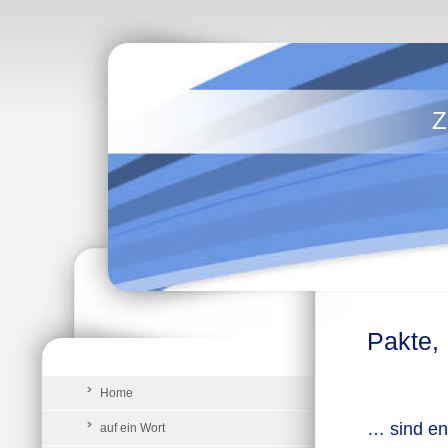
Z
Pakte,
Home
… sind ene
auf ein Wort